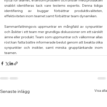
nytta för teamet, eftersom problem och brister med produkten 
snabbt identifieras tack vare testerns expertis. Denna tidiga 
identifiering av buggar förbättrar produktkvaliteten, 
effektiviteten inom teamet samt förbättrar team dynamiken.
Sammanfattningsvis uppmuntrar en mångfald av synpunkter 
och åsikter i ett team mer grundliga diskussioner om ett särskilt 
ämne eller produkt. Team som uppmuntrar och välkomnar allas 
röst kan fatta bättre informerade beslut genom att beakta olika 
synpunkter och insikter, samt minska grupptänkande inom 
teamen.
Visa alla
Senaste inlägg