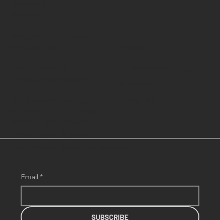
Goteborg
Sweden
Media och Finansiella
Förfrågningar
Företag
+46704265879
GritScales Styrning
info@gritscales.com
Småkakor
Integritet
Grit Scales Nigeria Ltd,
5th Avenue, E "1" Close,
Block 3, Flat 5, Festac
Town, Lagos, Nigeria.
Prenumerera på vårt nyhetsbrev
Email
*
SUBSCRIBE