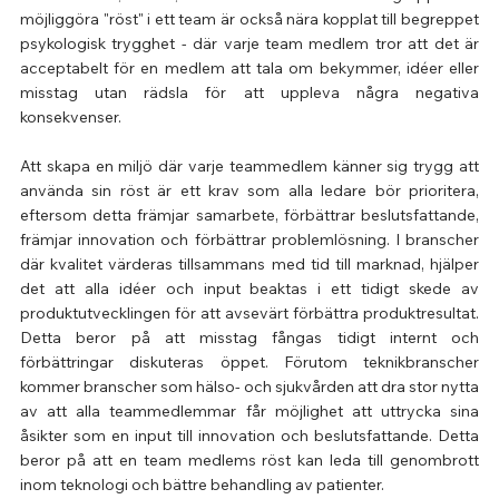
möjliggöra "röst" i ett team är också nära kopplat till begreppet 
psykologisk trygghet - där varje team medlem tror att det är 
acceptabelt för en medlem att tala om bekymmer, idéer eller 
misstag utan rädsla för att uppleva några negativa 
konsekvenser.
Att skapa en miljö där varje teammedlem känner sig trygg att 
använda sin röst är ett krav som alla ledare bör prioritera, 
eftersom detta främjar samarbete, förbättrar beslutsfattande, 
främjar innovation och förbättrar problemlösning. I branscher 
där kvalitet värderas tillsammans med tid till marknad, hjälper 
det att alla idéer och input beaktas i ett tidigt skede av 
produktutvecklingen för att avsevärt förbättra produktresultat. 
Detta beror på att misstag fångas tidigt internt och 
förbättringar diskuteras öppet. Förutom teknikbranscher 
kommer branscher som hälso- och sjukvården att dra stor nytta 
av att alla teammedlemmar får möjlighet att uttrycka sina 
åsikter som en input till innovation och beslutsfattande. Detta 
beror på att en team medlems röst kan leda till genombrott 
inom teknologi och bättre behandling av patienter.