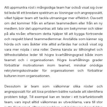
Att uppmuntra röst i mångsidiga team har också visat sig över 
tid leda till ett bredare spektrum av lösningar och angreppssätt, 
vilket hjälper team att tackla utmaningar mer effektivt. Oavsett 
om det kommer från en erfaren teammedlem eller från en ny 
medlem, bör det uppmuntras att tala om bekymmer och idéer 
på alla nivåer, eftersom detta hjälper till att bygga förtroende 
och respekt bland teammedlemmar. Anställda som känner sig 
hörda och vars åsikter inte alltid avfärdas har också visat sig 
vara mer nöjda i sina roller. Denna känsla av tillhörighet och 
tillfredsställelse leder till högre kvarhållningsgrad både inom 
teamet och i organisationen. Högre kvarhållnings grader 
förbättrar motivationen inom teamet, minskar onödiga 
rekryteringskostnader för organisationen och förbättrar 
kulturen inom organisationen.
Dessutom är team som välkomnar olika röster och 
angreppssätt för att lösa problem bättre rustade att identifiera 
problem tidigt. Till exempel kan en tester i ett tvärfunktionellt 
team, vars input alltid välkomnas av utvecklarna, vara till stor 