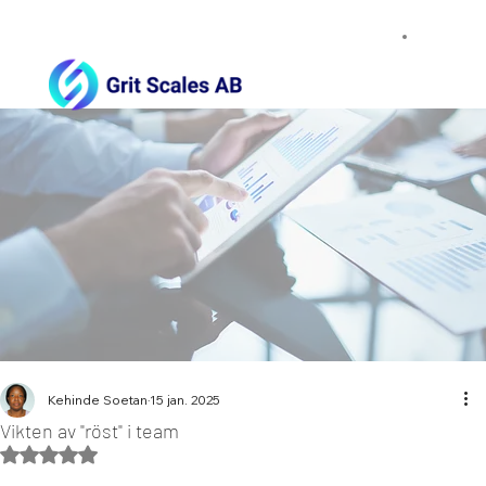
Kehinde Soetan
15 jan. 2025
Vikten av "röst" i team
Betygsatt till NaN av 5 stjärnor.