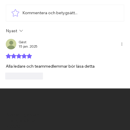
Kommentera och betygsätt...
Nyast
Är digitala dödsbon en av de Nästa
Cybersäkerhets Utmaningarna?
Gäst
15 jan. 2025
Betygsatt till 5 av 5 stjärnor.
Alla ledare och teammedlemmar bör läsa detta
Gilla
Svara
Norra Ligarden
Hisings Kärra
42530