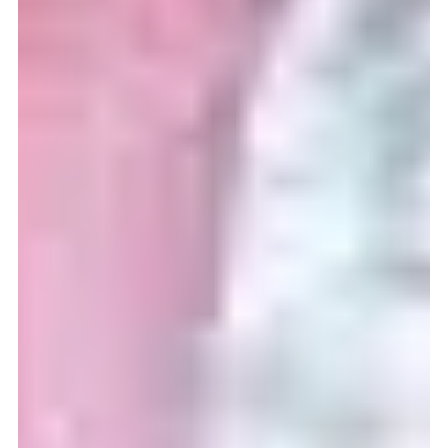
ägodelar som förs vidare till framtida generationer. I dagens
uppkopplade värld äger dock många människor en annan typ
av tillgång som får betydligt mindre uppmärksamhet: deras
digitala dödsbo. Ett digitalt dödsbo består av de onlinekonton,
digitala identiteter, profiler på sociala medier, innehåll, följare
och digitala tillgångar som en individ samlar på sig