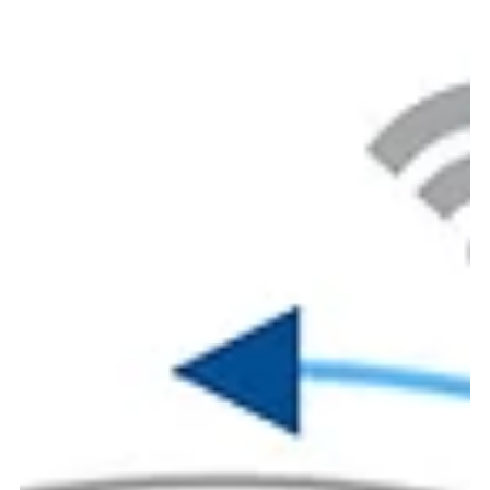
Ska digitala dödsbon bli en “grej”?
Ett digitalt dödsbo är samlingen av alla digitala tillgångar,
konton och all online-data som en person äger eller kontrollerar.
Det är i praktiken den digitala motsvarigheten till ett fysiskt
dödsbo (som fastigheter, pengar och ägodelar), men i digital
form. Under många år har arvsplanering främst handlat om
materiella tillgångar. Exempel på detta är fastigheter, finansiella
konton, företag, fysiskt guld och ägodelar. Men under de
senaste två decennierna har naturen av både p