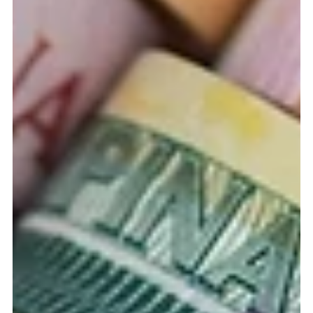
är inte samma sak. Mångfald syftar på förekomsten av olikheter
inom ett team. Detta kan inkludera bakgrund, kultur, kön, ålder,
kompetenser, etnicitet, erfarenheter, perspektiv och till och med
sätt att tänka. Inkludering handlar däremot om hur dessa
olikheter värderas och integreras. Det är ett medvetet arbete
för att säkerställa att varje individ känner sig hörd, respekterad
och har möjlighet att bidra på ett meni