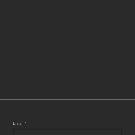
Hisings Kärra
42530
Goteborg
Sweden
Media och Finansiella
Förfrågningar
Företag
+46704265879
GritScales Styrning
info@gritscales.com
Småkakor
Integritet
Grit Scales Nigeria Ltd,
5th Avenue, E "1" Close,
Block 3, Flat 5, Festac
Town, Lagos, Nigeria.
Prenumerera på vårt nyhetsbrev
Email
*