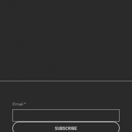
Goteborg
Sweden
Media och Finansiella
Förfrågningar
Företag
+46704265879
GritScales Styrning
info@gritscales.com
Småkakor
Integritet
Grit Scales Nigeria Ltd,
5th Avenue, E "1" Close,
Block 3, Flat 5, Festac
Town, Lagos, Nigeria.
Prenumerera på vårt nyhetsbrev
Email
*
SUBSCRIBE