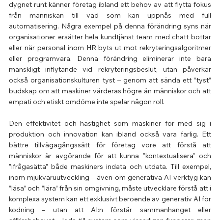
dygnet runt känner företag ibland ett behov av att flytta fokus 
från människan till vad som kan uppnås med full 
automatisering. Några exempel på denna förändring syns när 
organisationer ersätter hela kundtjänst team med chatt bottar 
eller när personal inom HR byts ut mot rekryteringsalgoritmer 
eller programvara. Denna förändring eliminerar inte bara 
mänskligt inflytande vid rekryteringsbeslut, utan påverkar 
också organisationskulturen tyst – genom att sända ett ”tyst” 
budskap om att maskiner värderas högre än människor och att 
empati och etiskt omdöme inte spelar någon roll.
Den effektivitet och hastighet som maskiner för med sig i 
produktion och innovation kan ibland också vara farlig. Ett 
bättre tillvägagångssätt för företag vore att förstå att 
människor är avgörande för att kunna ”kontextualisera” och 
”ifrågasätta” både maskiners indata och utdata. Till exempel, 
inom mjukvaruutveckling – även om generativa AI-verktyg kan 
”läsa” och ”lära” från sin omgivning, måste utvecklare förstå att i 
komplexa system kan ett exklusivt beroende av generativ AI för 
kodning – utan att AI:n förstår sammanhanget eller 