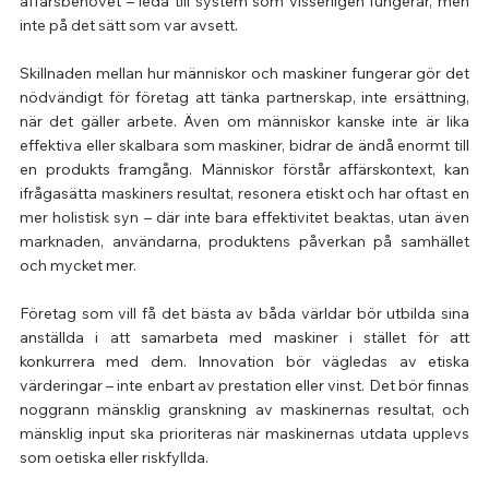
affärsbehovet – leda till system som visserligen fungerar, men 
inte på det sätt som var avsett.
Skillnaden mellan hur människor och maskiner fungerar gör det 
nödvändigt för företag att tänka partnerskap, inte ersättning, 
när det gäller arbete. Även om människor kanske inte är lika 
effektiva eller skalbara som maskiner, bidrar de ändå enormt till 
en produkts framgång. Människor förstår affärskontext, kan 
ifrågasätta maskiners resultat, resonera etiskt och har oftast en 
mer holistisk syn – där inte bara effektivitet beaktas, utan även 
marknaden, användarna, produktens påverkan på samhället 
och mycket mer.
Företag som vill få det bästa av båda världar bör utbilda sina 
anställda i att samarbeta med maskiner i stället för att 
konkurrera med dem. Innovation bör vägledas av etiska 
värderingar – inte enbart av prestation eller vinst. Det bör finnas 
noggrann mänsklig granskning av maskinernas resultat, och 
mänsklig input ska prioriteras när maskinernas utdata upplevs 
som oetiska eller riskfyllda.