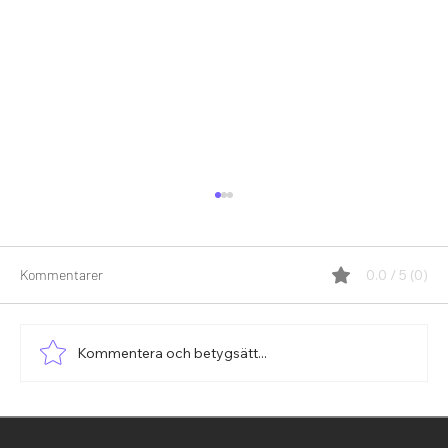
Kommentarer
0.0 / 5 (0)
Kommentera och betygsätt...
Hur Väl Utnyttjar Ditt Team Sin Mångfald?