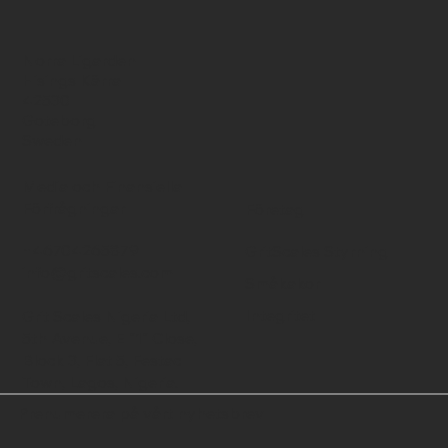
Norra Ligarden
Hisings Kärra
42530
Goteborg
Sweden
Media och Finansiella
Förfrågningar
Företag
+46704265879
GritScales Styrning
info@gritscales.com
Småkakor
Integritet
Grit Scales Nigeria Ltd,
5th Avenue, E "1" Close,
Block 3, Flat 5, Festac
Town, Lagos, Nigeria.
Prenumerera på vårt nyhetsbrev